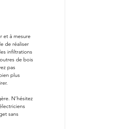
r et à mesure 
e de réaliser 
s infiltrations 
poutres de bois 
ez pas 
bien plus 
rer.
gère. N’hésitez 
lectriciens 
get sans 