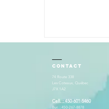
Contact
74 Route 338
Les Coteaux, Québec
Baisse des taux
J7X 1A2
hypothécaires:
est-ce le bon
Cell. : 450-601-5460
moment pour
Bur. : 450-267-8878