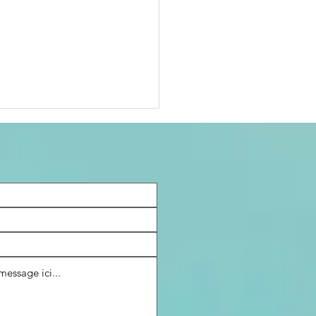
tre maison
ra facile à
ndre… ou pas