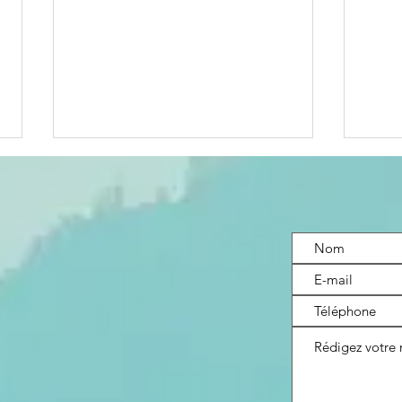
Ce qu’il faut
Vo
éviter
se
lorsqu’on
ve
travaille avec
?