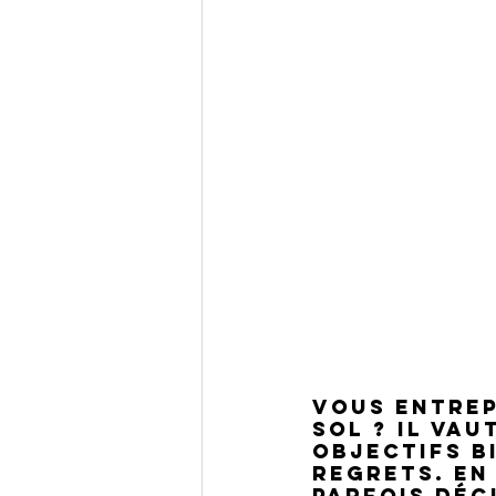
Vous entrep
sol ? Il vau
objectifs bi
regrets. En
parfois déç