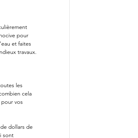
culièrement 
nocive pour 
eau et faites 
ndieux travaux.
outes les 
 combien cela 
e pour vos 
de dollars de 
i sont 