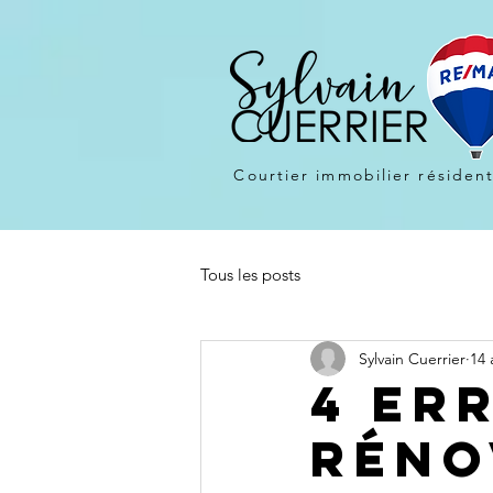
Courtier immobilier résident
Tous les posts
Sylvain Cuerrier
14 
4 er
réno