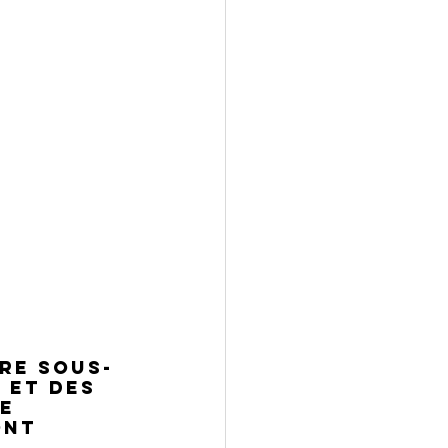
re sous-
 et des 
e 
ont 