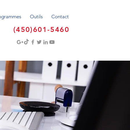
ogrammes
Outils
Contact
(450)601-5460