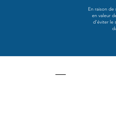
En raison de 
en valeur d
d’éviter le
d
Contact
74 Route 338
Les Coteaux, Québec
J7X 1A2