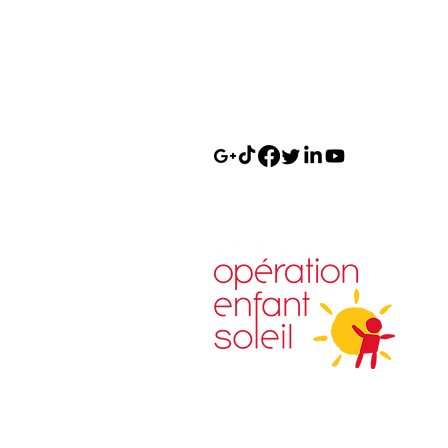
Cell. : 450-601-5460
Bur. : 450-267-8878
Téléc. : 450-267-7415
sylvain.cuerrier@remax-quebec.c
Copyright © 2023 Tous droits rése
SylvainCuerrier.com