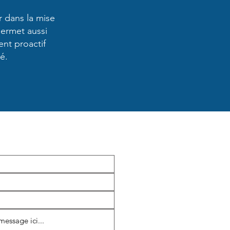
 dans la mise
permet aussi
ent proactif
é.